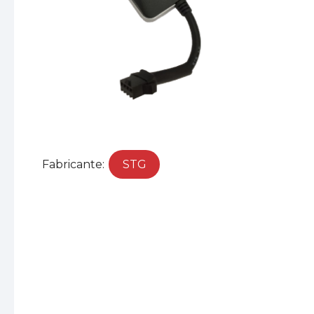
Fabricante:
STG