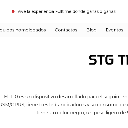
¡Vive la experiencia Fulltime donde ganas o ganas!
quipos homologados
Contactos
Blog
Eventos
 mano, aplicación móvil
 rastreadores GPS seguros y eficientes
Proporciona análisis avanzados para mejorar la gestión d
Más que rastreo, ofrezca soluciones en videotelemetr
F/Speed (Alerta Velocidad)
controla la velocidad vehicular, mejorando seguridad y cumplimiento normativo.
STG T
El T10 es un dispositivo desarrollado para el seguimie
GSM/GPRS, tiene tres leds indicadores y su consumo de e
tiene un color negro, un peso ligero d