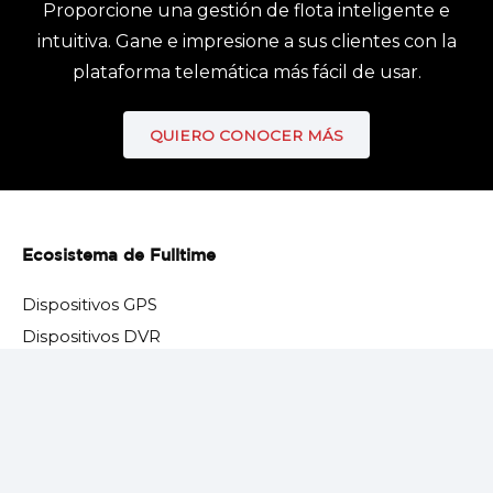
Proporcione una gestión de flota inteligente e
intuitiva. Gane e impresione a sus clientes con la
plataforma telemática más fácil de usar.
QUIERO CONOCER MÁS
Ecosistema de Fulltime
Dispositivos GPS
Dispositivos DVR
Dispositivos IoT
keyboard_arrow_up
Accesorios
Módulos