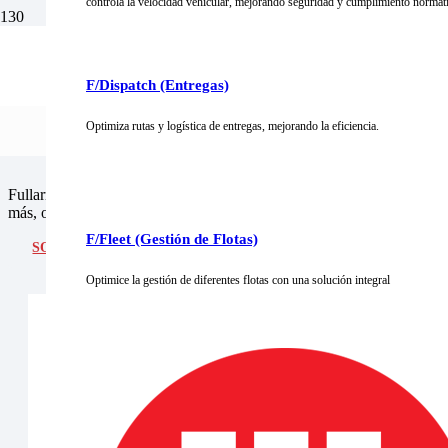
controla la velocidad vehicular, mejorando seguridad y cumplimiento normat
Integre el seguimien
S
¡Vive la experiencia Fulltime donde ganas o ganas!
D
F/Dispatch (Entregas)
un solo lugar
Optimiza rutas y logística de entregas, mejorando la eficiencia.
Fullarm es una aplicación de monitoreo interactivo con comandos rem
más, ofreciendo comodidad y seguridad en un solo lugar.
F/Fleet (Gestión de Flotas)
SOLICITAR DEMO
Optimice la gestión de diferentes flotas con una solución integral