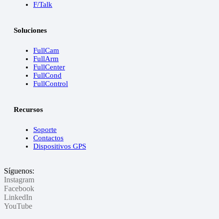
F/Talk
Soluciones
FullCam
FullArm
FullCenter
FullCond
FullControl
Recursos
Soporte
Contactos
Dispositivos GPS
Síguenos:
Instagram
Facebook
LinkedIn
YouTube