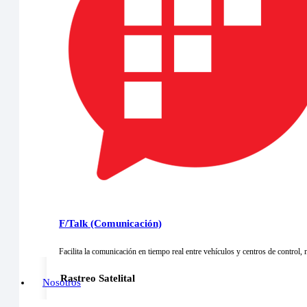
Monitoreo
Cámara Sensor es una función de FullArm que convierte c
Automatización
Controle la propiedad con simples clics o voz usando Ful
F/Talk (Comunicación)
Facilita la comunicación en tiempo real entre vehículos y centros de control,
Rastreo Satelital
Nosotros
FullTrack es el sistema de rastreo integrado en FullArm. 