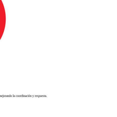
ámaras comunes en sistemas de alarma. Detecta personas, activa la al
lArm y asistentes virtuales como Alexa. Maneje lámparas, puertas, TV, h
 mejorando la coordinación y respuesta.
Es la solución ideal para el rastreo de vehículos, con un moderno sistem