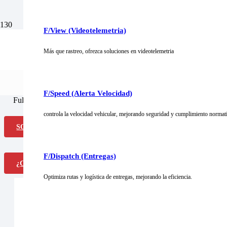
Plataforma marca
F/View (Videotelemetria)
S
¡Vive la experiencia Fulltime donde ganas o ganas!
Más que rastreo, ofrezca soluciones en videotelemetria
D
Obtenga lo mejor del rastr
F/Speed (Alerta Velocidad)
Fulltrack es el primer software desarrollado por Fulltime, diseñado 
controla la velocidad vehicular, mejorando seguridad y cumplimiento normat
SOLICITAR DEMO
F/Dispatch (Entregas)
¿Cómo Funciona?
Optimiza rutas y logística de entregas, mejorando la eficiencia.