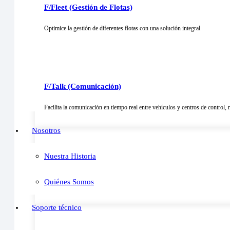
F/Fleet (Gestión de Flotas)
Optimice la gestión de diferentes flotas con una solución integral
Versatilidad Inigualable
F/Talk (Comunicación)
Fulltrack se adapta a las demandas de logística, vehículos
Facilita la comunicación en tiempo real entre vehículos y centros de control,
Nosotros
Nuestra Historia
Innovación en cada Función
Quiénes Somos
Desarrollado con la última tecnología, Fulltrack garantiz
Soporte técnico