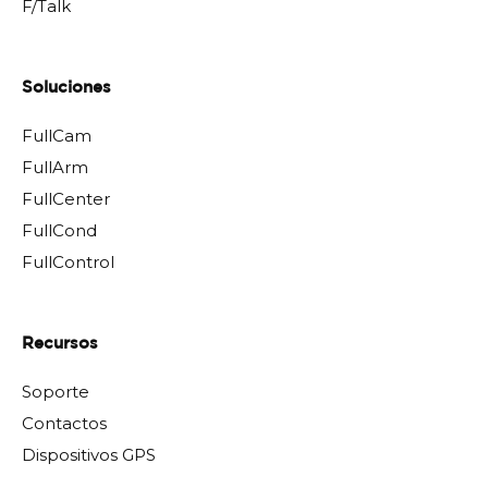
F/Talk
Soluciones
FullCam
FullArm
FullCenter
FullCond
FullControl
Recursos
Soporte
Contactos
Dispositivos GPS