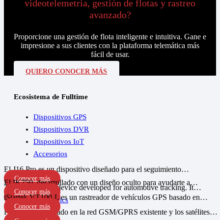
videotelemetria, gestión de flotas y rastreo
avanzado?
Proporcione una gestión de flota inteligente e intuitiva. Gane e
impresione a sus clientes con la plataforma telemática más
fácil de usar.
QUIERO CONOCER MÁS
Ecosistema de Fulltime
Dispositivos GPS
Dispositivos DVR
Dispositivos IoT
Accesorios
El J16 Pro es un dispositivo diseñado para el seguimiento…
Conocer más
Módulos
El IK750, desarrollado con un diseño oculto para ayudarte a…
The GT02D is a device developed for automotive tracking. It…
Conocer más
iStartek VT100-L es un rastreador de vehículos GPS basado en…
Conocer más
F/Analytics
Conocer más
Funcionando basado en la red GSM/GPRS existente y los satélites…
F/View