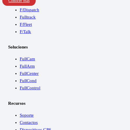
Conocer más
F/Speed
F/Dispatch
Fulltrack
F/Fleet
F/Talk
Soluciones
FullCam
FullArm
FullCenter
FullCond
FullControl
Recursos
Soporte
Contactos
Dispositivos GPS