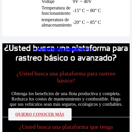
Voltaje
9V ~ 40V
Temperatura de
-15° C ~ 80° C
funcionamiento
temperatura de
-20° C ~ 85° C
almacenamiento
¿Usted busca una plataforma para
GPS Tracker iStartek VT100-L
GPS Tracker J16pro
GPS Tracker GT02D
GPS Tracker IK750
GPS Tracker GT003
rastreo básico o avanzado?
¿Usted busca una plataforma para rastreo
básico?
Obtenga los beneficios de una flota productiva y completa.
Reduzca los costos de mantenimiento y combustible. Haga
que sus vehiculos sean más seguros, ecologicos y confiables.
QUIERO CONOCER MÁS
¿Usted busca una plataforma que tenga