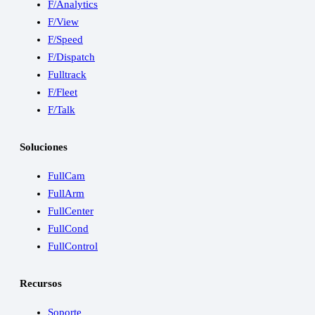
F/Analytics
F/View
F/Speed
F/Dispatch
Fulltrack
F/Fleet
F/Talk
Soluciones
FullCam
FullArm
FullCenter
FullCond
FullControl
Recursos
Soporte