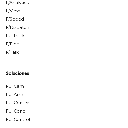
F/Analytics
F/View
F/Speed
F/Dispatch
Fulltrack
F/Fleet
F/Talk
Soluciones
FullCam
FullArm
FullCenter
FullCond
FullControl