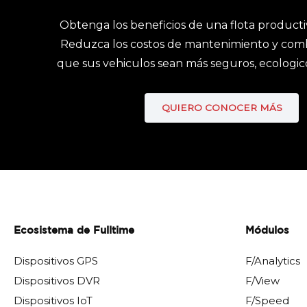
Obtenga los beneficios de una flota producti
Reduzca los costos de mantenimiento y comb
que sus vehiculos sean más seguros, ecologico
QUIERO CONOCER MÁS
Ecosistema de Fulltime
Módulos
Dispositivos GPS
F/Analytics
Dispositivos DVR
F/View
Dispositivos IoT
F/Speed