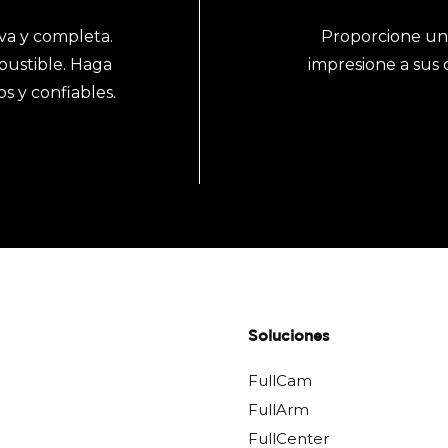
va y completa.
Proporcione una 
ustible. Haga
impresione a sus 
s y confiables.
Soluciones
FullCam
FullArm
FullCenter