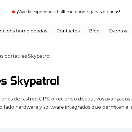
¡Vive la experiencia Fulltime donde ganas o ganas!
quipos homologados
Contactos
Blog
Eventos
 mano, aplicación móvil
 rastreadores GPS seguros y eficientes
Proporciona análisis avanzados para mejorar la gestión d
Más que rastreo, ofrezca soluciones en videotelemetr
F/Speed (Alerta Velocidad)
controla la velocidad vehicular, mejorando seguridad y cumplimiento normativo.
s portatiles Skypatrol
es Skypatrol
ones de rastreo GPS, ofreciendo dispositivos avanzados pa
rollado hardware y software integrados que permiten a l