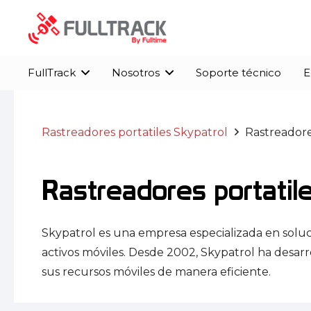
FullTrack
Nosotros
Soporte técnico
E
FullTrack (MARCA BLANCA)
Solución definitiva para rastreo, GPS y telemetría avanzada y básico
Control total y seguridad al alcance de su
Transforme smartphones en
Rastreadores portatiles Skypatrol
Rastreadore
Rastreadores portatil
Skypatrol es una empresa especializada en soluci
activos móviles. Desde 2002, Skypatrol ha desar
sus recursos móviles de manera eficiente.