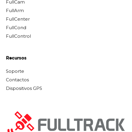
FullCam
FullArm
FullCenter
FullCond
FullControl
Recursos
Soporte
Contactos
Dispositivos GPS