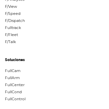
F/View
F/Speed
F/Dispatch
Fulltrack
F/Fleet
F/Talk
Soluciones
FullCam
FullArm
FullCenter
FullCond
FullControl