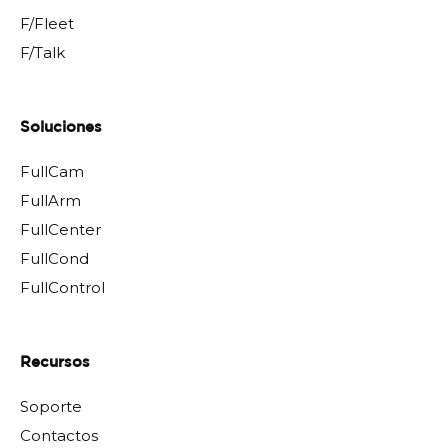
F/Fleet
F/Talk
Soluciones
FullCam
FullArm
FullCenter
FullCond
FullControl
Recursos
Soporte
Contactos