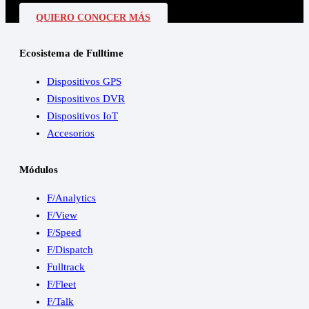
QUIERO CONOCER MÁS
Ecosistema de Fulltime
Dispositivos GPS
Dispositivos DVR
Dispositivos IoT
Accesorios
Módulos
F/Analytics
F/View
F/Speed
F/Dispatch
Fulltrack
F/Fleet
F/Talk