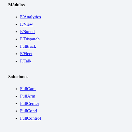
Módulos
F/Analytics
F/View
F/Speed
F/Dispatch
Fulltrack
F/Fleet
F/Talk
Soluciones
FullCam
FullArm
FullCenter
FullCond
FullControl