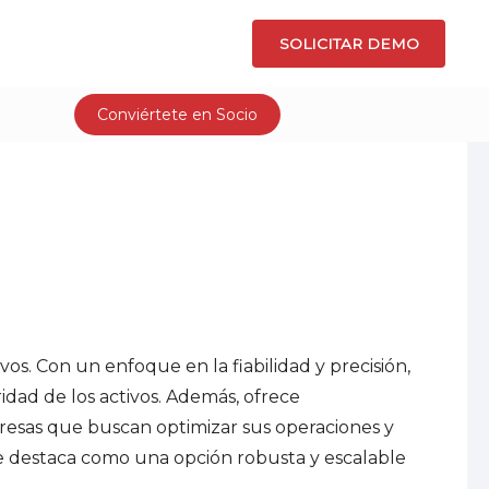
SOLICITAR DEMO
Conviértete en Socio
e flotas.
ia
Optimiza rutas y logística de entregas, mejorando la eficiencia.
F/Fleet (Gestión de Flotas)
Optimice la gestión de diferentes flotas con una solución integral
Facilita la comunicación en tiempo real entre vehículos y centros de control, mejorando la coordinación y respuesta.
vos. Con un enfoque en la fiabilidad y precisión,
idad de los activos. Además, ofrece
presas que buscan optimizar sus operaciones y
 se destaca como una opción robusta y escalable