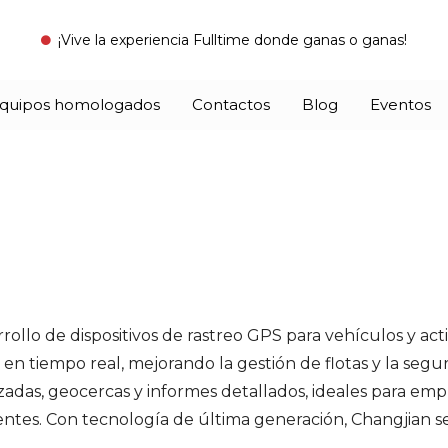
¡Vive la experiencia Fulltime donde ganas o ganas!
quipos homologados
Contactos
Blog
Eventos
 mano, aplicación móvil
 rastreadores GPS seguros y eficientes
Proporciona análisis avanzados para mejorar la gestión d
Más que rastreo, ofrezca soluciones en videotelemetr
F/Speed (Alerta Velocidad)
controla la velocidad vehicular, mejorando seguridad y cumplimiento normativo.
ollo de dispositivos de rastreo GPS para vehículos y acti
 tiempo real, mejorando la gestión de flotas y la segur
izadas, geocercas y informes detallados, ideales para em
lientes. Con tecnología de última generación, Changjian
.