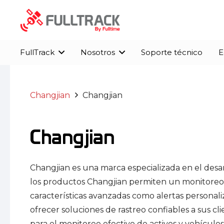
FullTrack
Nosotros
Soporte técnico
E
FullTrack (MARCA BLANCA)
Solución definitiva para rastreo, GPS y telemetría avanzada y básico
Control total y seguridad al alcance de su
Transforme smartphones en
Changjian
Changjian
Changjian
Changjian es una marca especializada en el desarr
los productos Changjian permiten un monitoreo en
características avanzadas como alertas personal
ofrecer soluciones de rastreo confiables a sus c
para el monitoreo efectivo de activos y vehículos