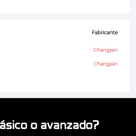
Fabricante
Changjian
Changjian
básico o avanzado?