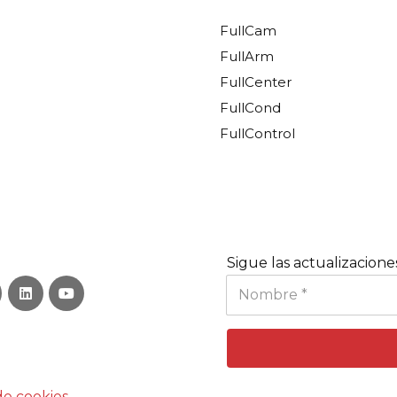
FullCam
FullArm
FullCenter
FullCond
FullControl
Sigue las actualizacione
de cookies