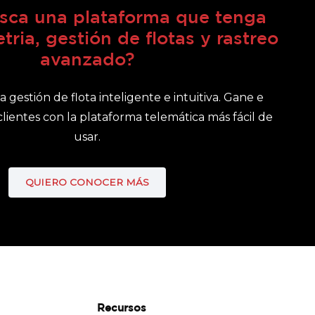
sca una plataforma que tenga
tria, gestión de flotas y rastreo
avanzado?
gestión de flota inteligente e intuitiva. Gane e
clientes con la plataforma telemática más fácil de
usar.
QUIERO CONOCER MÁS
Recursos