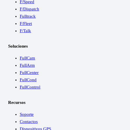
F/Speed
F/Dispatch
Fulltrack
F/Fleet
F/Talk
Soluciones
FullCam
FullArm
FullCenter
FullCond
FullControl
Recursos
Soporte
Contactos
Dispositivos GPS