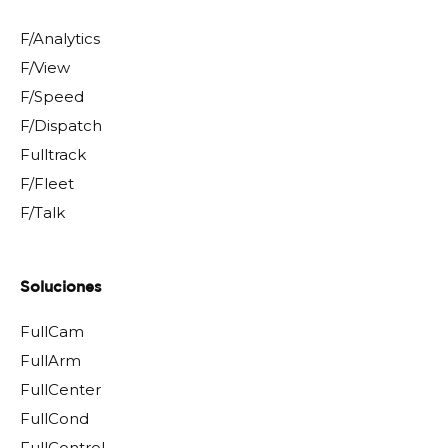
F/Analytics
F/View
F/Speed
F/Dispatch
Fulltrack
F/Fleet
F/Talk
Soluciones
FullCam
FullArm
FullCenter
FullCond
FullControl